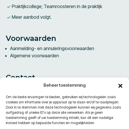
Praktijkcollege; Teamroosteren in de praktijk
Meer aanbod volgt.
Voorwaarden
Aanmelding- en annuleringsvoorwaarden
Algemene voorwaarden
Contact
Beheer toestemming
Vestdijk 61B
5611 CA Eindhoven
Om de beste ervaringen te bieden, gebruiken wij technologieën zoals
Nederland
cookies om informatie over je apparaat op te slaan en/of te raadplegen.
Door in te stemmen met deze technologieën kunnen wij gegevens zoals
surfgedrag of unieke ID's op deze site verwerken. Als je geen
Telefoon:
+31 40 240 96 10
toestemming geeft of uw toestemming intrekt, kan dit een nadelige
E-Mail:
info@academiecpzorg.nl
invloed hebben op bepaalde functies en mogelijkheden.