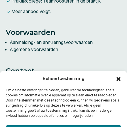
Praktijkcollege; Teamroosteren in de praktijk
Meer aanbod volgt.
Voorwaarden
Aanmelding- en annuleringsvoorwaarden
Algemene voorwaarden
Contact
Beheer toestemming
Vestdijk 61B
5611 CA Eindhoven
Om de beste ervaringen te bieden, gebruiken wij technologieën zoals
Nederland
cookies om informatie over je apparaat op te slaan en/of te raadplegen.
Door in te stemmen met deze technologieën kunnen wij gegevens zoals
surfgedrag of unieke ID's op deze site verwerken. Als je geen
Telefoon:
+31 40 240 96 10
toestemming geeft of uw toestemming intrekt, kan dit een nadelige
E-Mail:
info@academiecpzorg.nl
invloed hebben op bepaalde functies en mogelijkheden.