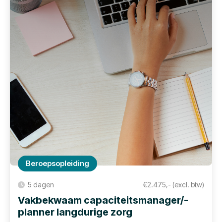
Beroepsopleiding
5 dagen
€2.475,- (excl. btw)
Vakbekwaam capaciteitsmanager/-
planner langdurige zorg