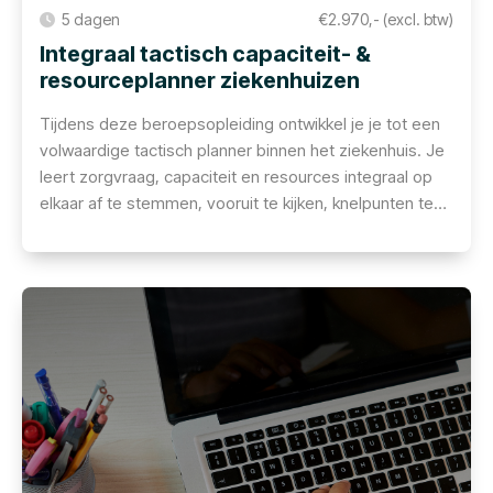
5 dagen
€2.970,- (excl. btw)
Integraal tactisch capaciteit- &
resourceplanner ziekenhuizen
Tijdens deze beroepsopleiding ontwikkel je je tot een
volwaardige tactisch planner binnen het ziekenhuis. Je
leert zorgvraag, capaciteit en resources integraal op
elkaar af te stemmen, vooruit te kijken, knelpunten te
signaleren en scenario’s uit te werken voor
besluitvorming. Voor professionals die een sleutelrol
willen spelen in het realiseren van toegankelijke,
efficiënte en toekomstbestendige zorg.