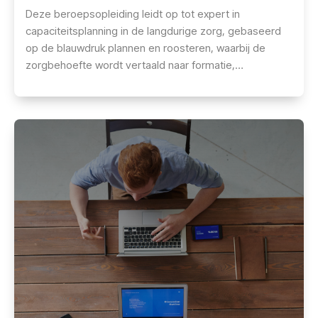
Deze beroepsopleiding leidt op tot expert in
capaciteitsplanning in de langdurige zorg, gebaseerd
op de blauwdruk plannen en roosteren, waarbij de
zorgbehoefte wordt vertaald naar formatie,
jaarplanning, roosters en flexibiliteit in lijn met strategie
en begroting. De opleiding versterkt het analytisch en
organisatorisch vermogen om capaciteitsvraagstukken
tijdig te signaleren, effectief op te lossen en continu te
verbeteren.