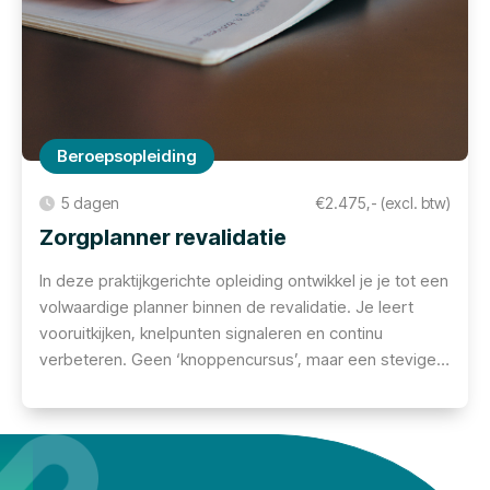
Beroepsopleiding
5 dagen
€2.475,- (excl. btw)
Zorgplanner revalidatie
In deze praktijkgerichte opleiding ontwikkel je je tot een
volwaardige planner binnen de revalidatie. Je leert
vooruitkijken, knelpunten signaleren en continu
verbeteren. Geen ‘knoppencursus’, maar een stevige
inhoudelijke opleiding waarin je grip krijgt op logistiek,
datagebruik en effectieve planningsmethoden. Voor
planners die écht het verschil willen maken in de zorg.