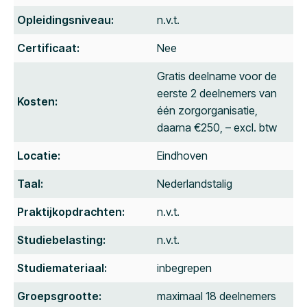
Opleidingsniveau:
n.v.t.
Certificaat:
Nee
Gratis deelname voor de
eerste 2 deelnemers van
Kosten:
één zorgorganisatie,
daarna €250, – excl. btw
Locatie:
Eindhoven
Taal:
Nederlandstalig
Praktijkopdrachten:
n.v.t.
Studiebelasting:
n.v.t.
Studiemateriaal:
inbegrepen
Groepsgrootte:
maximaal 18 deelnemers