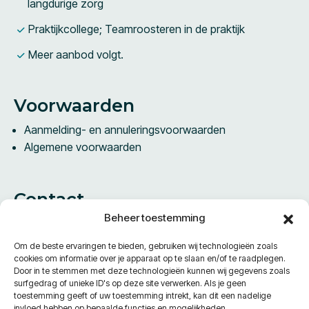
langdurige zorg
Praktijkcollege; Teamroosteren in de praktijk
Meer aanbod volgt.
Voorwaarden
Aanmelding- en annuleringsvoorwaarden
Algemene voorwaarden
Contact
Beheer toestemming
Vestdijk 61B
5611 CA Eindhoven
Om de beste ervaringen te bieden, gebruiken wij technologieën zoals
Nederland
cookies om informatie over je apparaat op te slaan en/of te raadplegen.
Door in te stemmen met deze technologieën kunnen wij gegevens zoals
surfgedrag of unieke ID's op deze site verwerken. Als je geen
Telefoon:
+31 40 240 96 10
toestemming geeft of uw toestemming intrekt, kan dit een nadelige
E-Mail:
info@academiecpzorg.nl
invloed hebben op bepaalde functies en mogelijkheden.