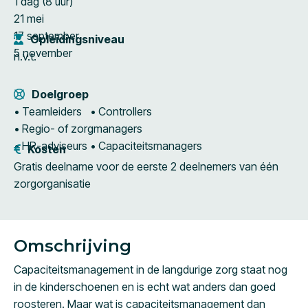
1 dag (8 uur)
21 mei
17 september
Opleidingsniveau
5 november
n.v.t.
Doelgroep
• Teamleiders • Controllers
• Regio- of zorgmanagers
• HR-adviseurs • Capaciteitsmanagers
Kosten
Gratis deelname voor de eerste 2 deelnemers van één
zorgorganisatie
Omschrijving
Capaciteitsmanagement in de langdurige zorg staat nog
in de kinderschoenen en is echt wat anders dan goed
roosteren. Maar wat is capaciteitsmanagement dan