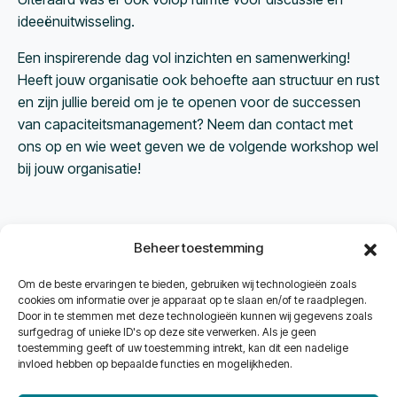
ideeënuitwisseling.
Een inspirerende dag vol inzichten en samenwerking!
Heeft jouw organisatie ook behoefte aan structuur en rust
en zijn jullie bereid om je te openen voor de successen
van capaciteitsmanagement? Neem dan contact met
ons op en wie weet geven we de volgende workshop wel
bij jouw organisatie!
Beheer toestemming
Om de beste ervaringen te bieden, gebruiken wij technologieën zoals
cookies om informatie over je apparaat op te slaan en/of te raadplegen.
Door in te stemmen met deze technologieën kunnen wij gegevens zoals
Neem contact met
surfgedrag of unieke ID's op deze site verwerken. Als je geen
toestemming geeft of uw toestemming intrekt, kan dit een nadelige
ons op
invloed hebben op bepaalde functies en mogelijkheden.